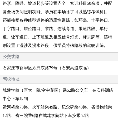
路形、障碍、坡道起步等设置齐全，实训科目50余项，并配
备全场夜间照明功能。学员在本场除了可以熟练考试科目，
还能接受各种线型道路的适应性训练，如环岛、十字路口、
丁字路口、错位路口、窄路、连续弯道、限速路段、单行
道、让车道口、上下坡道及相应信号灯光、标志牌等。还特
别设置了漫沙及漫水路段，供学员特殊路段的驾驶训练。
公交线路
石家庄市裕华区方兴东路79号（石安高速东临）
驾校地址
城建学校（医大一院/空中花园）乘52路公交车，在安科训练
中心下车即到
运河桥乘73路、火车站乘49路、纪念碑乘43路、省博物馆乘
12路、省三院乘6路在城建学院站下车换乘52路