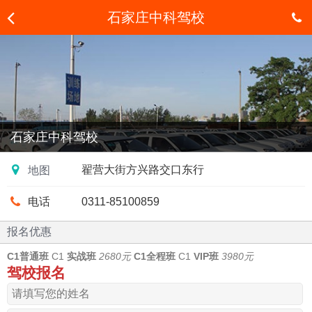
石家庄中科驾校
石家庄中
科驾校
石家庄中科驾校
翟营大街方兴路交口东行
地图
电话
0311-85100859
报名优惠
C1普通班
C1
实战班
2680元
C1全程班
C1
VIP班
3980元
驾校报名