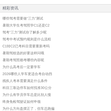
精彩资讯
哪些驾考需要做“三力”测试
暑期大学生考驾照学C1还是C2
驾考“三力”测试你了解多少呢
驾考中考试预约规则是什么流程
C1转C2已考科目需要重新考吗
暑期驾校选的好要这样问哦
暑期考驾照都考哪些内容呢
为什么高考后一定要学车
2026哪些人学车更适合考自动挡
残疾人考本需要满足什么条件
科目三靠边停车如何找准30公分
为什么有学员学车总是比别人慢
终身免检驾驶证如何申领
为什么方向盘摆正了，但车总跑偏