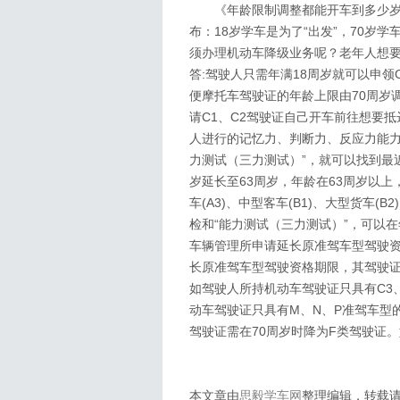
《年龄限制调整都能开车到多少岁
布：18岁学车是为了“出发”，70岁
须办理机动车降级业务呢？老年人想
答:驾驶人只需年满18周岁就可以申领
便摩托车驾驶证的年龄上限由70周岁
请C1、C2驾驶证自己开车前往想要抵
人进行的记忆力、判断力、反应力能力测试
力测试（三力测试）”，就可以找到最
岁延长至63周岁，年龄在63周岁以上
车(A3)、中型客车(B1)、大型货车(B
检和“能力测试（三力测试）”，可以
车辆管理所申请延长原准驾车型驾驶
长原准驾车型驾驶资格期限，其驾驶证在6
如驾驶人所持机动车驾驶证只具有C3
动车驾驶证只具有M、N、P准驾车型
驾驶证需在70周岁时降为F类驾驶证。
本文章由
思毅学车网
整理编辑，转载