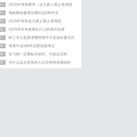
13
2025年驾考要求：这几类人禁止考驾照
14
驾校教练最害怕遇到这5种学员
15
2025年驾考这几类人禁止考驾照
16
2025学车有效期从什么时候开始算
17
科三不只是路考哪些细节才是挂科重灾区
18
驾考中这5种学员更容易考过
19
实习期一定要贴车标吗，不贴会怎样
20
为什么说太老实的人往往驾考容易挂科