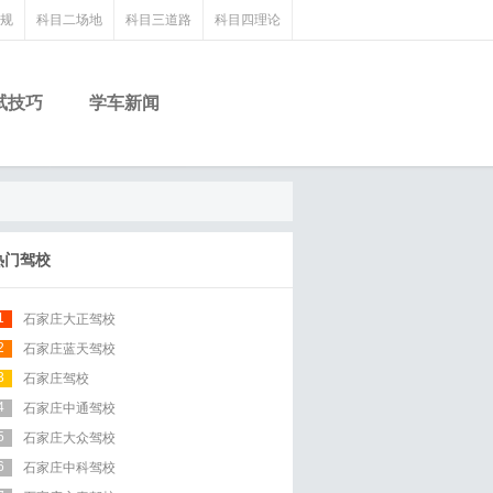
规
科目二场地
科目三道路
科目四理论
试技巧
学车新闻
热门驾校
1
石家庄大正驾校
2
石家庄蓝天驾校
3
石家庄驾校
4
石家庄中通驾校
5
石家庄大众驾校
6
石家庄中科驾校