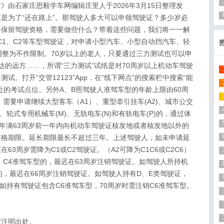
》由石家庄思毅学车网编辑庄里人于2026年3月15日整理发
学车是为了“还在路上”。那驾驶人多大可以申领驾驶证？多少岁必
要保留驾驶资格，需要做些什么？带着这些问题，我们将一一解
C1、C2等车型驾驶证，对申请小型汽车、小型自动挡汽车、轻
调整为不作限制。70岁以上的老人，只要通过三力测试也可以申
达的远方……，所谓“三力测试”试纸是对70周岁以上机动车驾驶
。打开“交管12123”App，在“线下网点”的搜索栏中搜索“能
近的考试点位。另外A、B照驾驶人准驾车型的年龄上限由60周
，需要申请继续大型客车（A1）、重型牵引挂车(A2)、城市公交
2)、轮式专用机械车(M)、无轨电车(N)和有轨电车(P)的，通过体
在年满63周岁前一年内向机动车驾驶证核发地或者核发地以外的
资格期限。延长期限最长不超过三年。上述驾驶人，如未申请延
3周岁需降为C1或C2驾驶证。（A2可降为C1C6或C2C6）
、C4准驾车型的，最迟在63周岁注销驾驶证。如驾驶人所持机
的，最迟在66周岁注销驾驶证。如驾驶人持有D、E类驾驶证，
如持有驾驶证包含C6准驾车型，70周岁时需注销C6准驾车型。
请注明出处。