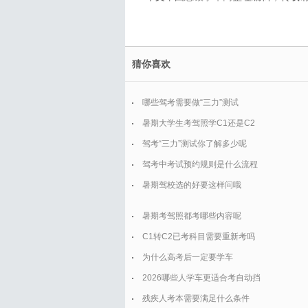
猜你喜欢
哪些驾考需要做“三力”测试
暑期大学生考驾照学C1还是C2
驾考“三力”测试你了解多少呢
驾考中考试预约规则是什么流程
暑期驾校选的好要这样问哦
暑期考驾照都考哪些内容呢
C1转C2已考科目需要重新考吗
为什么高考后一定要学车
2026哪些人学车更适合考自动挡
残疾人考本需要满足什么条件