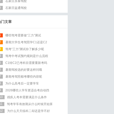
7
石家庄永泰驾校
8
石家庄益通驾校
热门文章
1
哪些驾考需要做“三力”测试
2
暑期大学生考驾照学C1还是C2
3
驾考“三力”测试你了解多少呢
4
驾考中考试预约规则是什么流程
5
C1转C2已考科目需要重新考吗
6
暑期驾校选的好要这样问哦
7
暑期考驾照都考哪些内容呢
8
为什么高考后一定要学车
9
2026哪些人学车更适合考自动挡
10
残疾人考本需要满足什么条件
11
驾考学车有效期从什么时候开始算
12
为什么天天练科二却还是学不好