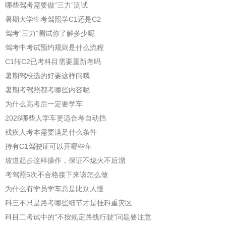
哪些驾考需要做“三力”测试
暑期大学生考驾照学C1还是C2
驾考“三力”测试你了解多少呢
驾考中考试预约规则是什么流程
C1转C2已考科目需要重新考吗
暑期驾校选的好要这样问哦
暑期考驾照都考哪些内容呢
为什么高考后一定要学车
2026哪些人学车更适合考自动挡
残疾人考本需要满足什么条件
持有C1驾驶证可以开哪些车
坡道起步这样操作，保证不熄火不后溜
考驾照5次不合格接下来该怎么做
为什么有学员学车总是比别人慢
科三不只是路考哪些细节才是挂科重灾区
科目二考试中的“不按规定路线行驶”问题要注意