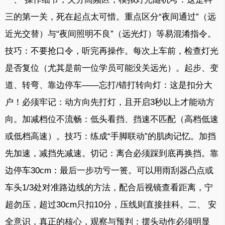
三的第一关，死在起点太可惜。重点区分“夜间通过”（远
近光交替）与“夜间照明不良”（远光灯）等易混淆指令。
技巧：不要抢口令，听完再操作。每次上车前，检查灯光
是否复位（尤其是前一位学员可能没关远光）。起步、变
道、转弯、靠边停车——忘打/错打转向灯：这是扣分大
户！必须牢记：动方向先打灯，且开启3秒以上才能动方
向。加减档位不流畅：低头看挡、挡速不匹配（高档低速
或低档高速）。技巧：练成“手脚联动”的肌肉记忆。加挡
先加速，减挡先减速。切记：离合必须踩到底再换挡。靠
边停车30cm：最后一步功亏一篑。可以用雨刮器凸点或
车头1/3处对准路边线的方法，配合后视镜查看距离，宁
超勿压，超过30cm只扣10分，压线则直接挂科。二、 安
全意识，真正的核心，观察与预判：摆头动作必须明显