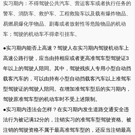
实习期内：不得驾驶公共汽车、营运客车或者执行任务的
警车、消防车、救护车、工程救险车以及载有爆炸物品、
易燃易爆化学物品、剧毒或者放射性等危险物品的机动
车；驾驶的机动车不得牵引挂车。
●实习期内能否上高速？驾驶人在实习期内驾驶机动车上
高速公路行驶，应当由持相应或者更高准驾车型驾驶证3
年以上的驾驶人陪同。其中，驾驶残疾人专用小型自动挡
载客汽车的，可以由持有小型自动挡载客汽车以上准驾车
型驾驶证的驾驶人陪同。在增加准驾车型后的实习期内，
驾驶原准驾车型的机动车时不受上述限制。
●实习期内违法会怎样？在实习期内发生道路交通安全违
法行为被记满12分的，注销实习的准驾车型驾驶资格。被
注销的驾驶资格不属于最高准驾车型的，还应当注销最高