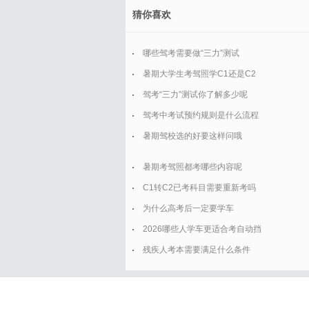
猜你喜欢
哪些驾考需要做“三力”测试
暑期大学生考驾照学C1还是C2
驾考“三力”测试你了解多少呢
驾考中考试预约规则是什么流程
暑期驾校选的好要这样问哦
暑期考驾照都考哪些内容呢
C1转C2已考科目需要重新考吗
为什么高考后一定要学车
2026哪些人学车更适合考自动挡
残疾人考本需要满足什么条件