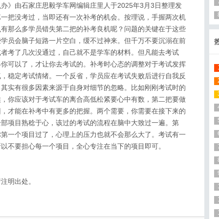
办》由石家庄思毅学车网编辑庄里人于2025年3月3日整理发
第一把没考过，当即还有一次补考的机会。按理说，手握两次机
么有那么多学员错失第二把的补考良机呢？问题的关键在于这些
些学员会脑子短路一片空白，缓不过神来。但千万不要沉溺在前
或者考了几次没通过，自己就不是学车的材料。但凡能去考试
得你可以了，才让你去考试的。补考时心态的调整对于考试发挥
气，稳定考试情绪。一个反省，学员应在考试失败后进行自我反
，其实有很多因素来源于自身对细节的忽略。比如刚刚考试时的
候，你应该对于考试车的离合高低松紧要心中有数，第二把要做
因，才能在补考中有更多的把握。两个需要，你需要在接下来的
全部项目熟稔于心，该过的考试的流程在脑中大致过一遍。第
你第一个项目过了，心理上的压力也就不会那么大了。考试有一
所以不要担心每一个项目，全心专注在当下的项目即可。
请注明出处。