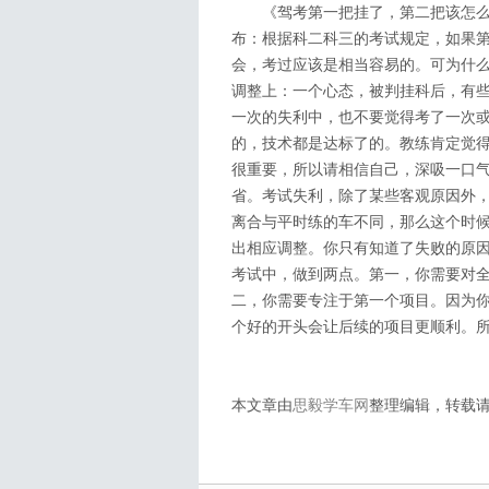
《驾考第一把挂了，第二把该怎么
布：根据科二科三的考试规定，如果
会，考过应该是相当容易的。可为什
调整上：一个心态，被判挂科后，有
一次的失利中，也不要觉得考了一次
的，技术都是达标了的。教练肯定觉
很重要，所以请相信自己，深吸一口
省。考试失利，除了某些客观原因外
离合与平时练的车不同，那么这个时
出相应调整。你只有知道了失败的原
考试中，做到两点。第一，你需要对
二，你需要专注于第一个项目。因为
个好的开头会让后续的项目更顺利。
本文章由
思毅学车网
整理编辑，转载