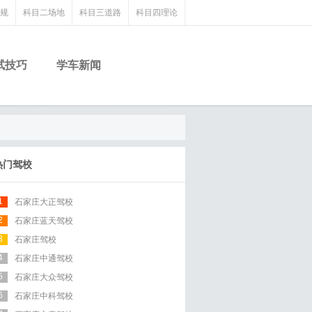
规
科目二场地
科目三道路
科目四理论
试技巧
学车新闻
热门驾校
1
石家庄大正驾校
2
石家庄蓝天驾校
3
石家庄驾校
4
石家庄中通驾校
5
石家庄大众驾校
6
石家庄中科驾校