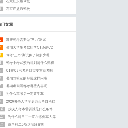
7
石家庄永泰驾校
8
石家庄益通驾校
热门文章
1
哪些驾考需要做“三力”测试
2
暑期大学生考驾照学C1还是C2
3
驾考“三力”测试你了解多少呢
4
驾考中考试预约规则是什么流程
5
C1转C2已考科目需要重新考吗
6
暑期驾校选的好要这样问哦
7
暑期考驾照都考哪些内容呢
8
为什么高考后一定要学车
9
2026哪些人学车更适合考自动挡
10
残疾人考本需要满足什么条件
11
为什么科目二一直在练倒车入库
12
驾考科二5项到底难在哪