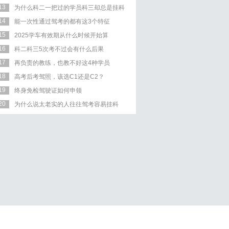
13
为什么科二一把过的学员科三却总是挂科
14
能一次性通过驾考的都有这3个特征
15
2025学车有效期从什么时候开始算
16
科二科三5次考不过会有什么后果
17
再负责的教练，也教不好这4种学员
18
高考后考驾照，该选C1还是C2？
19
终身免检驾驶证如何申领
20
为什么说太老实的人往往驾考容易挂科