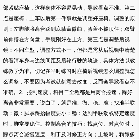
部紧贴座椅，这样身体不容易晃动，导致看点不准。第二
点是座椅，上车以后第一件事就是调整好座椅。调整的原
则：左脚能将离合踩到底膝盖微曲，膝盖不被顶住；双臂
前伸搭在方向盘，手腕刚好在上方。第三点是调整后视
镜：不同车型，调整方式不一，但都是需从后视镜中清楚
的看清车身与边线间距及后轮行驶的轨迹，具体方法以教
练教学为准。切记在平时练习时座椅后视镜怎么调整就怎
么调整，不要因为考试就刻意去改变，反而会导致看点不
准确。2、控制速度，科目二全程都是用离合控速，踩好
离合非常重要，说白了，就是准、微、稳。准：找准半联
动；微：脚掌踩抬幅度要小；稳：达到半联动或特定速度
时，脚掌要稳住。控制离合的技巧：找点位、对点位时，
踩点离合减慢速度，利于及时修正方向；上坡时，稍微多