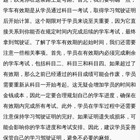
学车有效期是从学员通过科目一考试，取得学习驾驶证明
后开始计算。这个期限对于学员来说至关重要，因为它直
接关系到你能否在规定时间内完成后续的学车考试，最终
拿到驾驶证。了解了学车有效期的起始时间，我们还需要
注意一些相关事项。首先，学员在有效期内必须完成剩余
的学车考试，包括科目二、科目三和科目四。如果超过了
有效期，那么之前已经通过的科目成绩可能会作废，学员
需要重新从科目一开始考起。这无疑会增加学员的时间和
金钱成本，因此一定要合理规划自己的学车进度，确保在
有效期内完成所有考试。此外，学员在学车过程中还需要
注意保持学习驾驶证明的完好。如果证明遗失或损坏，可
能会影响你的学车进度和考试安排。因此，建议学员妥善
保管自己的学习驾驶证明，避免不必要的麻烦。