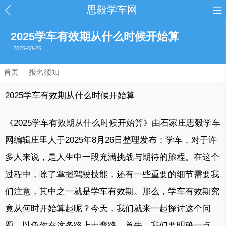
思毅学车网
2025学车有效期从什么时候开始算
2025-08-26
首页
报名须知
2025学车有效期从什么时候开始算
《2025学车有效期从什么时候开始算》由石家庄思毅学车
网编辑庄里人于2025年8月26日整理发布：学车，对于许
多人来说，是人生中一段充满挑战与期待的旅程。在这个
过程中，除了掌握驾驶技能，还有一些重要的细节需要我
们注意，其中之一就是学车有效期。那么，学车有效期究
竟从何时开始算起呢？今天，我们就来一起探讨这个问
题，以免你在这条路上走弯路。首先，我们要明确一点，