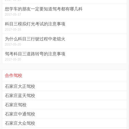
想学车的朋友一定要知道驾考都有哪几科
2017-05-17
科目三模拟灯光考试的注意事项
2017-05-18
为什么科目三行驶过程中老熄火
2017-05-20
驾考科目三道路转弯的注意事项
2017-05-20
合作驾校
石家庄大正驾校
石家庄蓝天驾校
石家庄驾校
石家庄中通驾校
石家庄大众驾校